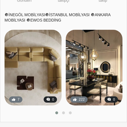
Gönderi
takipçi
takip
🔘İNEGÖL MOBİLYASI🔘İSTANBUL MOBİLYASI 🔘ANKARA
MOBİLYASI 🔘EWOS BEDDİNG
7
0
222
0