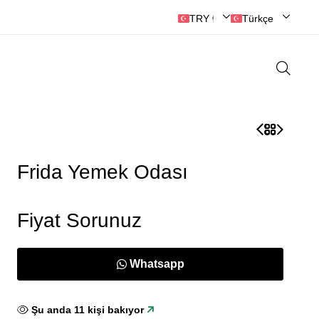
🔘ANKARA MOBİLYASI
🔘
TRY ₺ | Türk Lirası
Türkçe
Frida Yemek Odası
Fiyat Sorunuz
Whatsapp
Şu anda
10
kişi bakıyor