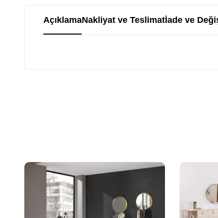
Açıklama
Nakliyat ve Teslimat
İade ve Deği