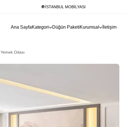
🔘İSTANBUL MOBİLYASI
Ana Sayfa
Kategori
Düğün Paketi
Kurumsal
İletişim
a Yemek Odası