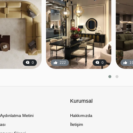
0
222
0
1
Kurumsal
Aydınlatma Metini
Hakkımızda
kası
İletişim