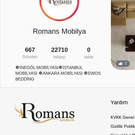
Romans Mobilya
667
22710
0
Gönderi
takipçi
takip
26
2
7
🔘İNEGÖL MOBİLYASI🔘İSTANBUL
MOBİLYASI 🔘ANKARA MOBİLYASI 🔘EWOS
BEDDİNG
Yardım
KVKK Genel 
Gizlilik Politi