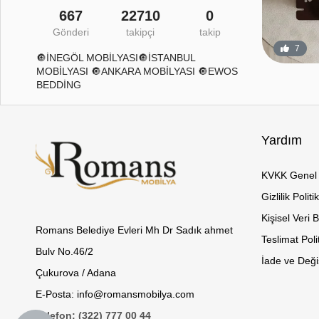
667
22710
0
Gönderi
takipçi
takip
26
2
7
🔘İNEGÖL MOBİLYASI🔘İSTANBUL
MOBİLYASI 🔘ANKARA MOBİLYASI 🔘EWOS
BEDDİNG
Yardım
KVKK Genel 
Gizlilik Politi
Kişisel Veri 
Romans Belediye Evleri Mh Dr Sadık ahmet
Teslimat Poli
Bulv No.46/2
İade ve Değiş
Çukurova / Adana
E-Posta: info@romansmobilya.com
Telefon: (322) 777 00 44