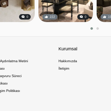
0
222
0
1
Kurumsal
Aydınlatma Metini
Hakkımızda
kası
İletişim
Başvuru Süreci
tikası
im Politikası