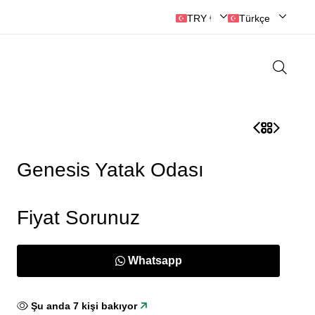
🔘ANKARA MOBİLYASI
TRY ₺ | Türk Lirası
Türkçe
Genesis Yatak Odası
Fiyat Sorunuz
Whatsapp
Şu anda
8
kişi bakıyor