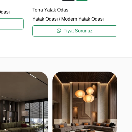
Ya
Terra Yatak Odası
Odası
Yatak Odası
/
Modern Yatak Odası
Fiyat Sorunuz