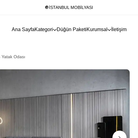
🔘İSTANBUL MOBİLYASI
Ana Sayfa
Kategori
Düğün Paketi
Kurumsal
İletişim
 Yatak Odası