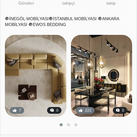
Gönderi
takipçi
takip
🔘İNEGÖL MOBİLYASI🔘İSTANBUL MOBİLYASI 🔘ANKARA
MOBİLYASI 🔘EWOS BEDDİNG
7
0
222
0