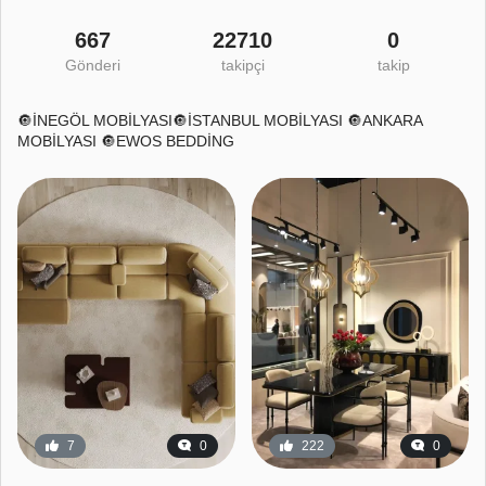
667
22710
0
Gönderi
takipçi
takip
🔘İNEGÖL MOBİLYASI🔘İSTANBUL MOBİLYASI 🔘ANKARA
MOBİLYASI 🔘EWOS BEDDİNG
7
0
222
0