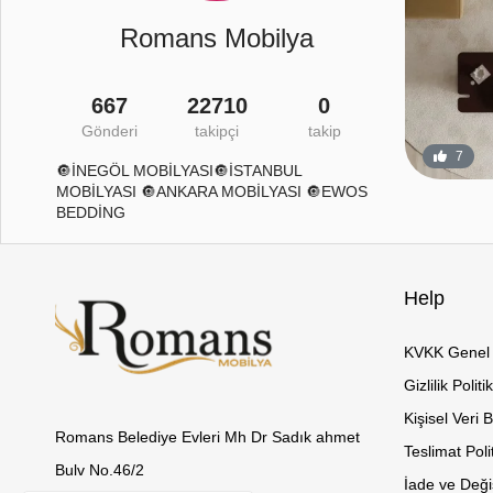
Romans Mobilya
667
22710
0
Gönderi
takipçi
takip
26
2
7
🔘İNEGÖL MOBİLYASI🔘İSTANBUL
MOBİLYASI 🔘ANKARA MOBİLYASI 🔘EWOS
BEDDİNG
Help
KVKK Genel 
Gizlilik Politi
Kişisel Veri 
Romans Belediye Evleri Mh Dr Sadık ahmet
Teslimat Poli
Bulv No.46/2
İade ve Değiş