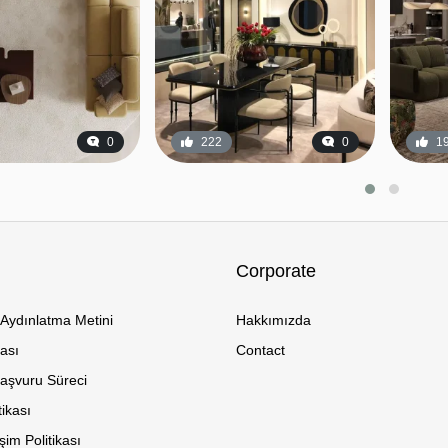
0
222
0
1
Corporate
Aydınlatma Metini
Hakkımızda
kası
Contact
Başvuru Süreci
tikası
im Politikası