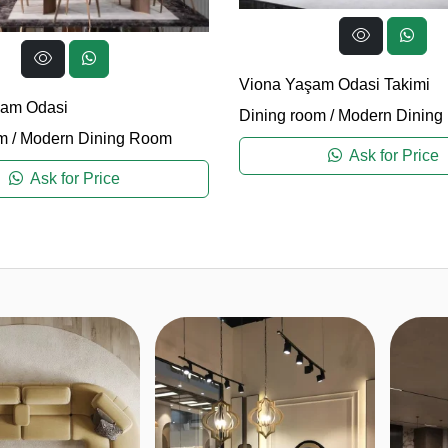
Viona Yaşam Odasi Takimi
şam Odasi
Dining room
/
Modern Dining
m
/
Modern Dining Room
Ask for Price
Ask for Price