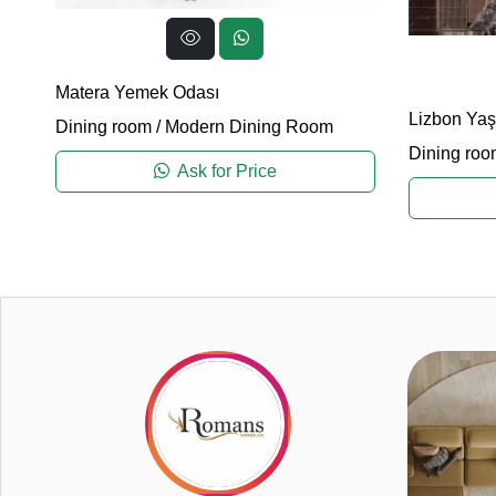
Matera Yemek Odası
Lizbon Ya
Dining room
/
Modern Dining Room
Dining roo
Ask for Price
2