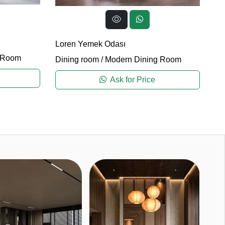
Tı
Loren Yemek Odası
Di
 Room
Dining room
/
Modern Dining Room
Ask for Price