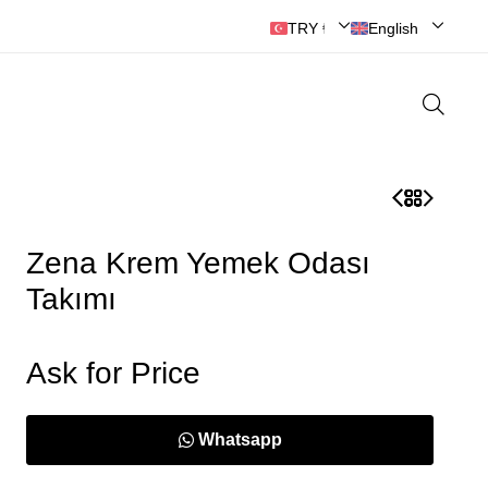
🔘ANKARA MOBİLYASI
TRY ₺ | Türk Lirası
English
Zena Krem Yemek Odası
Takımı
Ask for Price
Whatsapp