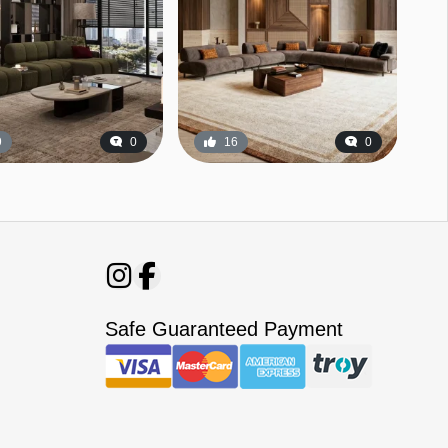
9
0
16
0
Safe Guaranteed Payment