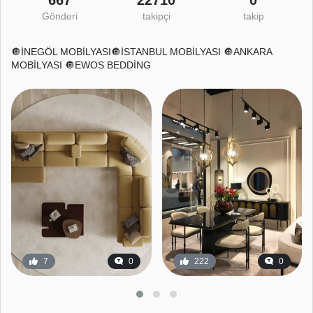
Gönderi
takipçi
takip
🔘İNEGÖL MOBİLYASI🔘İSTANBUL MOBİLYASI 🔘ANKARA
MOBİLYASI 🔘EWOS BEDDİNG
7
0
222
0